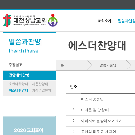
홈
말씀과찬양
번호
9
에스더 중창단
8
어려운 일 당할 때
7
아버지여 불쌍히 여기소서
6
고난의 파도 지난 후에